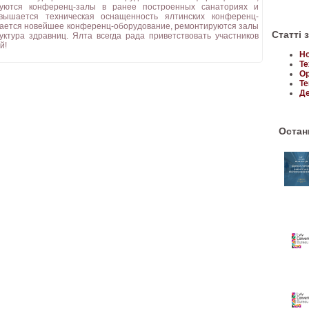
уются конференц-залы в ранее построенных санаториях и
вышается техническая оснащенность ялтинских конференц-
упается новейшее конференц-оборудование, ремонтируются залы
Статті 
уктура здравниц. Ялта всегда рада приветствовать участников
й!
Но
Те
Ор
Те
Де
Останн