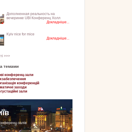
Дополненная реальность на
вечеринке UBI Конференц Холл
Докладніше...
Kyiv nice for mice
Докладніше...
тті >>>
за темами
ві конференц-зали
хзабезпечення
ганізація конференцій
матичні заходи
густаційні зали
иїв
конференц-залів