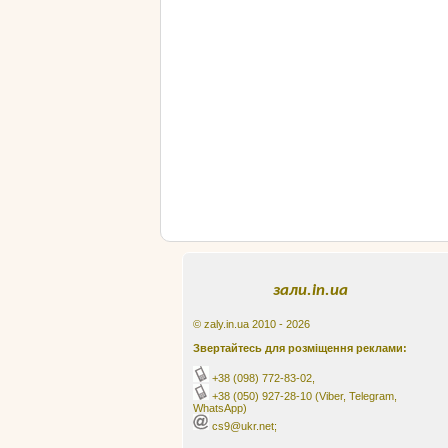
зали.in.ua
© zaly.in.ua 2010 - 2026
Звертайтесь для розміщення реклами:
+38 (098) 772-83-02
,
+38 (050) 927-28-10
(Viber, Telegram,
WhatsApp)
cs9@ukr.net;