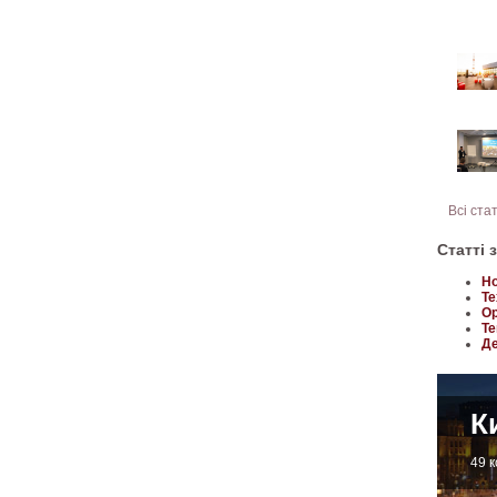
Всі ста
Статті 
Но
Те
Ор
Те
Де
К
49 