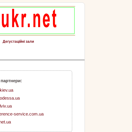
Дегустаційні зали
 партнери:
.kiev.ua
.odessa.ua
lviv.ua
erence-service.com.ua
net.ua