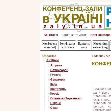
Всі статті
Статті за темами:
Нові конфере
Конференц
Конф. зали
Банкетні
Коворкінг,
зали (всі)
в готелях
зали
co-working
Область:
Головна
/
АР 
АР Крим
КОНФЕР
Алушта
Бахчисарай
Гурзуф
Євпаторія
Керч
Коктебель
Большая
Ял
да и всего
Кореїз
Сталина, Ч
Оленівка (Тарханкут)
есть спрос
Піщане
выбором со
регион. К
Саки
Открываютс