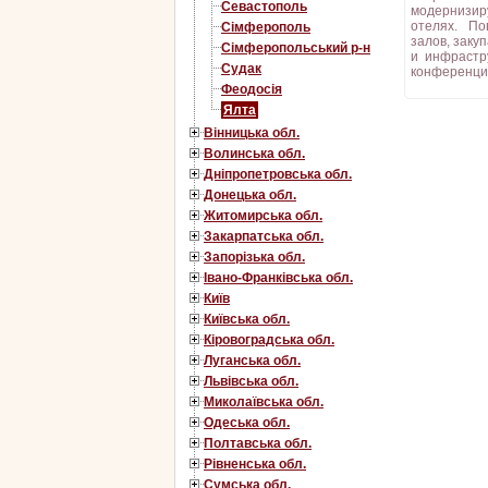
Севастополь
модернизир
отелях. По
Сімферополь
залов, зак
Сімферопольський р-н
и инфрастр
Судак
конференци
Феодосія
Ялта
Вінницька обл.
Волинська обл.
Дніпропетровська обл.
Донецька обл.
Житомирська обл.
Закарпатська обл.
Запорізька обл.
Івано-Франківська обл.
Київ
Київська обл.
Кіровоградська обл.
Луганська обл.
Львівська обл.
Миколаївська обл.
Одеська обл.
Полтавська обл.
Рівненська обл.
Сумська обл.