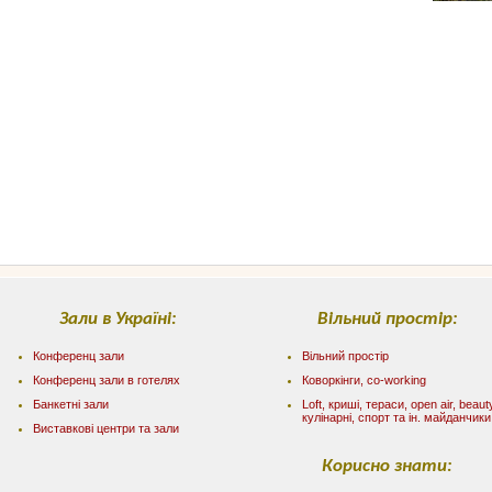
Зали в Україні:
Вільний простір:
Конференц зали
Вільний простір
Конференц зали в готелях
Коворкінги, co-working
Банкетні зали
Loft, криші, тераси, оpen air, beaut
кулінарні, спорт та ін. майданчики
Виставкові центри та зали
Корисно знати: