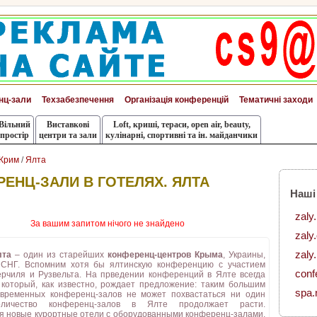
нц-зали
Техзабезпечення
Організація конференцій
Тематичні заходи
Вільний
Виставкові
Loft, криші, тераси, оpen air, beauty,
простір
центри та зали
кулінарні, спортивні та ін. майданчики
Крим
/
Ялта
ЕНЦ-ЗАЛИ В ГОТЕЛЯХ. ЯЛТА
Наші
zaly
За вашим запитом нічого не знайдено
zaly
zaly.
та
– один из старейших
конференц-центров Крыма
, Украины,
 СНГ. Вспомним хотя бы ялтинскую конференцию с участием
conf
ерчиля и Рузвельта. На прведении конференций в Ялте всегда
, который, как известно, рождает предложение: таким большим
spa.
временных конференц-залов не может похвастаться ни один
оличество конференц-залов в Ялте продолжает расти.
я новые курортные отели с оборудованными конференц-залами,