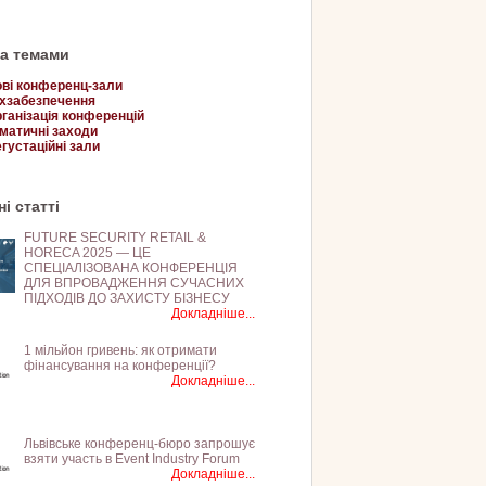
за темами
ві конференц-зали
хзабезпечення
ганізація конференцій
матичні заходи
густаційні зали
і статті
FUTURE SECURITY RETAIL &
HORECA 2025 — ЦЕ
СПЕЦІАЛІЗОВАНА КОНФЕРЕНЦІЯ
ДЛЯ ВПРОВАДЖЕННЯ СУЧАСНИХ
ПІДХОДІВ ДО ЗАХИСТУ БІЗНЕСУ
Докладніше...
1 мільйон гривень: як отримати
фінансування на конференції?
Докладніше...
Львівське конференц-бюро запрошує
взяти участь в Event Industry Forum
Докладніше...