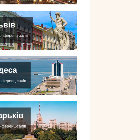
ьвів
конференц-залів
деса
онференц-залів
арьків
онференц-залів