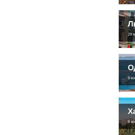
Л
29 
О
9 к
Х
8 к