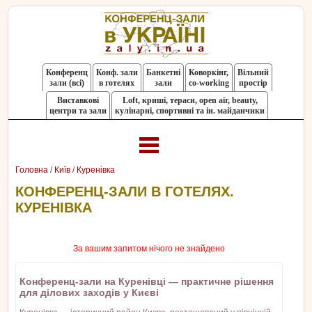
Конференц
Конф. зали
Банкетні
Коворкінг,
Вільний
зали (всі)
в готелях
зали
co-working
простір
Виставкові
Loft, криші, тераси, оpen air, beauty,
центри та зали
кулінарні, спортивні та ін. майданчики
Головна
/
Київ
/
Куренівка
КОНФЕРЕНЦ-ЗАЛИ В ГОТЕЛЯХ.
КУРЕНІВКА
За вашим запитом нічого не знайдено
Конференц-зали на Куренівці — практичне рішення
для ділових заходів у Києві