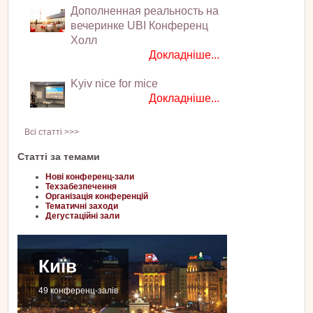
Дополненная реальность на
вечеринке UBI Конференц
Холл
Докладніше...
Kyiv nice for mice
Докладніше...
Всі статті >>>
Статті за темами
Нові конференц-зали
Техзабезпечення
Організація конференцій
Тематичні заходи
Дегустаційні зали
Київ
49 конференц-залів