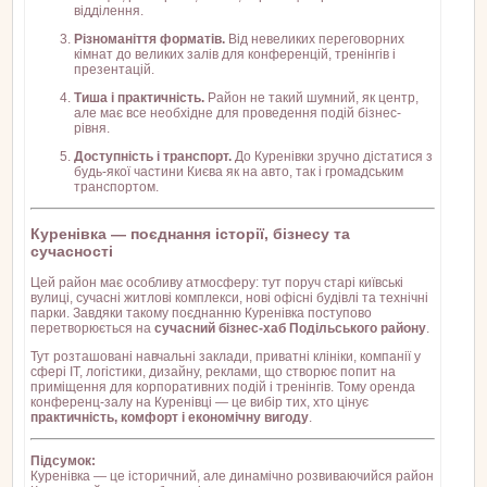
відділення.
Різноманіття форматів.
Від невеликих переговорних
кімнат до великих залів для конференцій, тренінгів і
презентацій.
Тиша і практичність.
Район не такий шумний, як центр,
але має все необхідне для проведення подій бізнес-
рівня.
Доступність і транспорт.
До Куренівки зручно дістатися з
будь-якої частини Києва як на авто, так і громадським
транспортом.
Куренівка — поєднання історії, бізнесу та
сучасності
Цей район має особливу атмосферу: тут поруч старі київські
вулиці, сучасні житлові комплекси, нові офісні будівлі та технічні
парки. Завдяки такому поєднанню Куренівка поступово
перетворюється на
сучасний бізнес-хаб Подільського району
.
Тут розташовані навчальні заклади, приватні клініки, компанії у
сфері ІТ, логістики, дизайну, реклами, що створює попит на
приміщення для корпоративних подій і тренінгів. Тому оренда
конференц-залу на Куренівці — це вибір тих, хто цінує
практичність, комфорт і економічну вигоду
.
Підсумок:
Куренівка — це історичний, але динамічно розвиваючийся район