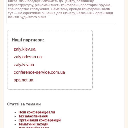
Києва, який поєднує близькість до центру, розвинену
інфраструктуру, різноманітність конференц-просторів і зручне
транспортне сполучення. Саме тому оренда конференц-залів
тут — це ефективне рішення для бізнесу, навчання й організації
івентів будь-якого рівня.
Наші партнери:
zaly.kiev.ua
zaly.odessa.ua
zaly.lviv.ua
conference-service.com.ua
spa.net.ua
Статті за темами
Нові конференц-зали
Техзабезпечення
Організація конференцій
Тематичні заходи