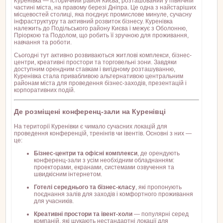
Куренівка — історичний район Києва, розташований у північній
частині міста, на правому березі Дніпра. Це одна з найстаріших
місцевостей столиці, яка поєднує промислове минуле, сучасну
інфраструктуру та активний розвиток бізнесу. Куренівка
належить до Подільського району Києва і межує з Оболонню,
Пріоркою та Подолом, що робить її зручною для проживання,
навчання та роботи.
Сьогодні тут активно розвиваються житлові комплекси, бізнес-
центри, креативні простори та торговельні зони. Завдяки
доступним орендним ставкам і вигідному розташуванню,
Куренівка стала привабливою альтернативою центральним
районам міста для проведення бізнес-заходів, презентацій і
корпоративних подій.
Де розміщені конференц-зали на Куренівці
На території Куренівки є чимало сучасних локацій для
проведення конференцій, тренінгів чи івентів. Основні з них —
це:
Бізнес-центри та офісні комплекси
, де орендують
конференц-зали з усім необхідним обладнанням:
проекторами, екранами, системами озвучення та
швидкісним інтернетом.
Готелі середнього та бізнес-класу
, які пропонують
поєднання залів для заходів і комфортного проживання
для учасників.
Креативні простори та івент-холи
— популярні серед
компаній, які шукають нестандартні локації для