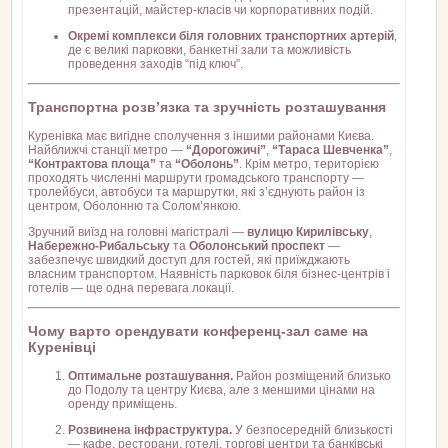
презентацій, майстер-класів чи корпоративних подій.
Окремі комплекси біля головних транспортних артерій
,
де є великі парковки, банкетні зали та можливість
проведення заходів “під ключ”.
Транспортна розв’язка та зручність розташування
Куренівка має вигідне сполучення з іншими районами Києва.
Найближчі станції метро —
“Дорогожичі”
,
“Тараса Шевченка”
,
“Контрактова площа”
та
“Оболонь”
. Крім метро, територією
проходять численні маршрути громадського транспорту —
тролейбуси, автобуси та маршрутки, які з’єднують район із
центром, Оболонню та Солом’янкою.
Зручний виїзд на головні магістралі —
вулицю Кирилівську
,
Набережно-Рибальську
та
Оболонський проспект
—
забезпечує швидкий доступ для гостей, які приїжджають
власним транспортом. Наявність парковок біля бізнес-центрів і
готелів — ще одна перевага локації.
Чому варто орендувати конференц-зал саме на
Куренівці
Оптимальне розташування.
Район розміщений близько
до Подолу та центру Києва, але з меншими цінами на
оренду приміщень.
Розвинена інфраструктура.
У безпосередній близькості
— кафе, ресторани, готелі, торгові центри та банківські