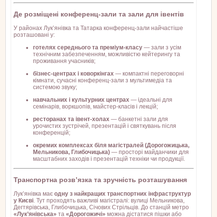
Де розміщені конференц-зали та зали для івентів
У районах Лук’янівка та Татарка конференц-зали найчастіше
розташовані у:
готелях середнього та преміум-класу
— зали з усім
технічним забезпеченням, можливістю кейтерингу та
проживання учасників;
бізнес-центрах і коворкінгах
— компактні переговорні
кімнати, сучасні конференц-зали з мультимедіа та
системою звуку;
навчальних і культурних центрах
— ідеальні для
семінарів, воркшопів, майстер-класів і лекцій;
ресторанах та івент-холах
— банкетні зали для
урочистих зустрічей, презентацій і святкувань після
конференцій;
окремих комплексах біля магістралей (Дорогожицька,
Мельникова, Глибочицька)
— просторі майданчики для
масштабних заходів і презентацій техніки чи продукції.
Транспортна розв’язка та зручність розташування
Лук’янівка має
одну з найкращих транспортних інфраструктур
у Києві
. Тут проходять важливі магістралі: вулиці Мельникова,
Дегтярівська, Глибочицька, Січових Стрільців. До станцій метро
«Лук’янівська»
та
«Дорогожичі»
можна дістатися пішки або