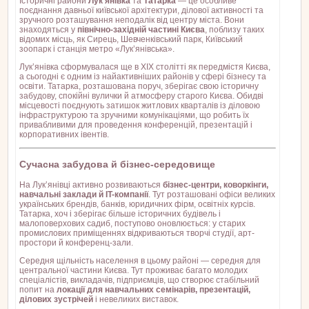
Історичні райони
Лук’янівка
та
Татарка
— це особливе
поєднання давньої київської архітектури, ділової активності та
зручного розташування неподалік від центру міста. Вони
знаходяться у
північно-західній частині Києва
, поблизу таких
відомих місць, як Сирець, Шевченківський парк, Київський
зоопарк і станція метро «Лук’янівська».
Лук’янівка сформувалася ще в XIX столітті як передмістя Києва,
а сьогодні є одним із найактивніших районів у сфері бізнесу та
освіти. Татарка, розташована поруч, зберігає свою історичну
забудову, спокійні вулички й атмосферу старого Києва. Обидві
місцевості поєднують затишок житлових кварталів із діловою
інфраструктурою та зручними комунікаціями, що робить їх
привабливими для проведення конференцій, презентацій і
корпоративних івентів.
Сучасна забудова й бізнес-середовище
На Лук’янівці активно розвиваються
бізнес-центри, коворкінги,
навчальні заклади й IT-компанії
. Тут розташовані офіси великих
українських брендів, банків, юридичних фірм, освітніх курсів.
Татарка, хоч і зберігає більше історичних будівель і
малоповерхових садиб, поступово оновлюється: у старих
промислових приміщеннях відкриваються творчі студії, арт-
простори й конференц-зали.
Середня щільність населення в цьому районі — середня для
центральної частини Києва. Тут проживає багато молодих
спеціалістів, викладачів, підприємців, що створює стабільний
попит на
локації для навчальних семінарів, презентацій,
ділових зустрічей
і невеликих виставок.