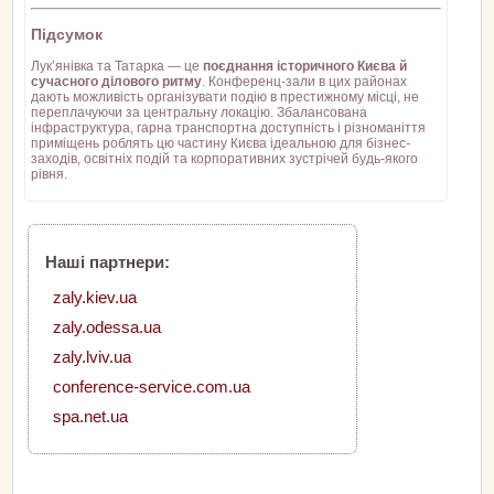
Підсумок
Лук’янівка та Татарка — це
поєднання історичного Києва й
сучасного ділового ритму
. Конференц-зали в цих районах
дають можливість організувати подію в престижному місці, не
переплачуючи за центральну локацію. Збалансована
інфраструктура, гарна транспортна доступність і різноманіття
приміщень роблять цю частину Києва ідеальною для бізнес-
заходів, освітніх подій та корпоративних зустрічей будь-якого
рівня.
Наші партнери:
zaly.kiev.ua
zaly.odessa.ua
zaly.lviv.ua
conference-service.com.ua
spa.net.ua