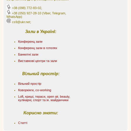
+38 (098) 772-83-02
,
+38 (050) 927-28-10
(Viber, Telegram,
WhatsApp)
cs9@ukr.net;
Зали в Україні:
Конференц зали
Конференц зали в готелях
Банкетні зали
Виставкові центри та зали
Вільний простір:
Вільний простір
Коворкінги, co-working
Loft, криші, тераси, оpen air, beauty,
кулінарні, спорт та ін. майданчики
Корисно знати:
Статті