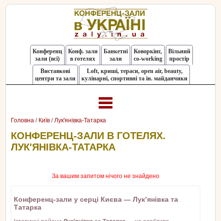
Конференц
Конф. зали
Банкетні
Коворкінг,
Вільний
зали (всі)
в готелях
зали
co-working
простір
Виставкові
Loft, криші, тераси, оpen air, beauty,
центри та зали
кулінарні, спортивні та ін. майданчики
Головна
/
Київ
/
Лук'янівка-Татарка
КОНФЕРЕНЦ-ЗАЛИ В ГОТЕЛЯХ.
ЛУК'ЯНІВКА-ТАТАРКА
За вашим запитом нічого не знайдено
Конференц-зали у серці Києва — Лук’янівка та
Татарка