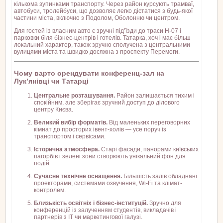
кількома зупинками транспорту. Через район курсують трамваї,
автобуси, тролейбуси, що дозволяє легко дістатися з будь-якої
частини міста, включно з Подолом, Оболонню чи центром.
Для гостей із власним авто є зручні під’їзди до траси Н-07 і
парковки біля бізнес-центрів і готелів. Татарка, хоч і має більш
локальний характер, також зручно сполучена з центральними
вулицями міста та швидко досяжна з проспекту Перемоги.
Чому варто орендувати конференц-зал на
Лук’янівці чи Татарці
Центральне розташування.
Район залишається тихим і
спокійним, але зберігає зручний доступ до ділового
центру Києва.
Великий вибір форматів.
Від маленьких переговорних
кімнат до просторих івент-холів — усе поруч із
транспортом і сервісами.
Історична атмосфера.
Старі фасади, панорами київських
пагорбів і зелені зони створюють унікальний фон для
подій.
Сучасне технічне оснащення.
Більшість залів обладнані
проекторами, системами озвучення, Wi-Fi та клімат-
контролем.
Близькість освітніх і бізнес-інституцій.
Зручно для
конференцій із залученням студентів, викладачів і
партнерів з IT чи маркетингової галузі.